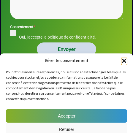
Consentement
*
Oui, j'accepte la politique de confidentialité.
Envoyer
Gérer le consentement
Pour offrir les meilleures expériences, nous utilisons des technologies telles que les
cookies pour stocker et/ou accéder aux informations des appareils. Le fait de
NOUS CONTACTER
consentir à ces technologies nous permettra de traiter des données telles que le
comportement de navigation ou les ID uniques sur ce site. Le fait de ne pas
06 42 53 65 09
consentir ou de retirer son consentement peut avoir un effet négatif sur certaines
info@cecem.club
caractéristiques et fonctions.
33760 Targon
NOS RÉSEAUX
Accepter
Refuser
Politique de confidentialité